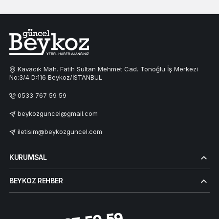
Kavacık Mah. Fatih Sultan Mehmet Cad. Tonoğlu İş Merkezi
No:3/4 D:116 Beykoz/İSTANBUL
0533 767 59 59
beykozguncel@gmail.com
iletisim@beykozguncel.com
KURUMSAL
BEYKOZ REHBER