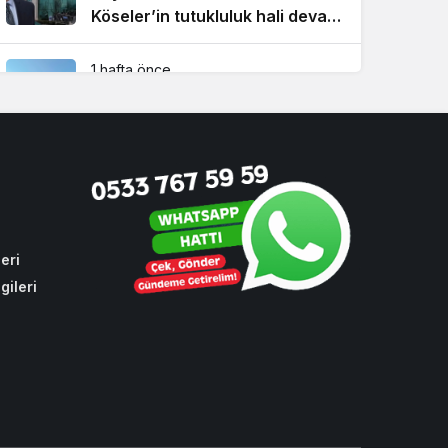
Köseler’in tutukluluk hali devam
ediyor!
1 hafta önce
Beykoz’da şehit taksicinin adını
taşıyan durağa İBB zulmü!
1 ay önce
CHP sıraları boş kaldı! Cumhur
İttifakı Beykoz’da hizmeti
aksattırmadı
eri
gileri