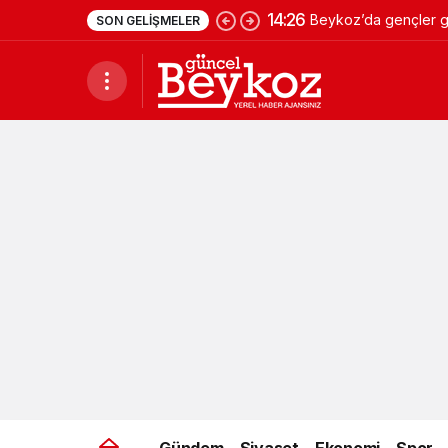
14:26
Beykoz’da gençler ge
SON GELIŞMELER
Gündem
Siyaset
Ekonomi
Spor