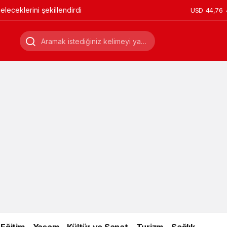
leceklerini şekillendirdi
USD
44,76
Eğitim
Yaşam
Kültür ve Sanat
Turizm
Sağlık