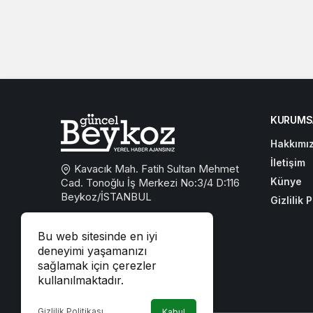
KURUMS
Hakkımı
İletişim
Kavacık Mah. Fatih Sultan Mehmet
Künye
Cad. Tonoğlu İş Merkezi No:3/4 D:116
Beykoz/İSTANBUL
Gizlilik P
0533 767 59 59
Bu web sitesinde en iyi
beykozguncel@gmail.com
deneyimi yaşamanızı
sağlamak için çerezler
iletisim@beykozguncel.com
kullanılmaktadır.
Gizlilik Politikası
Kabul