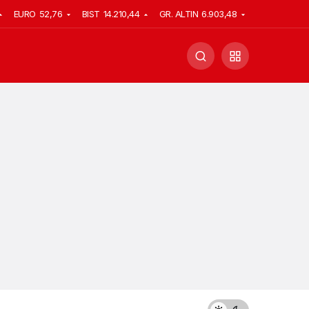
EURO
52,76
BIST
14.210,44
GR. ALTIN
6.903,48