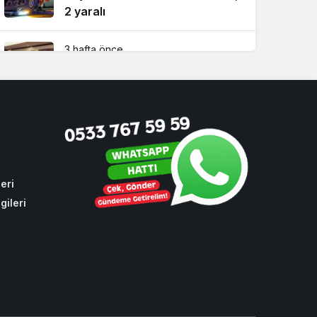
2 yaralı
3 hafta önce
Beykoz Başkan Vekili Özlem
Vural Gürzel’den çarpıcı
açıklamalar!
2 hafta önce
Riva’da yılların sorununa ilk
kazma vuruldu!
eri
gileri