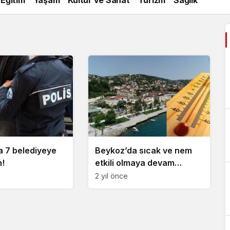
a 7 belediyeye
Beykoz’da sıcak ve nem
!
etkili olmaya devam
ediyor!
2 yıl önce