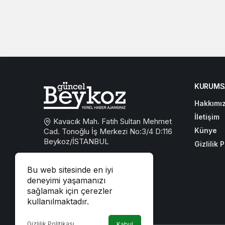
KURUMS
Hakkımı
İletişim
Kavacık Mah. Fatih Sultan Mehmet
Künye
Cad. Tonoğlu İş Merkezi No:3/4 D:116
Beykoz/İSTANBUL
Gizlilik P
0533 767 59 59
Bu web sitesinde en iyi
beykozguncel@gmail.com
deneyimi yaşamanızı
sağlamak için çerezler
iletisim@beykozguncel.com
kullanılmaktadır.
Gizlilik Politikası
Kabul