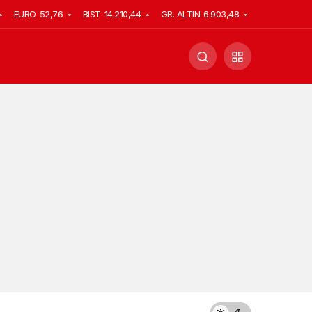
EURO
52,76
BIST
14.210,44
GR. ALTIN
6.903,48