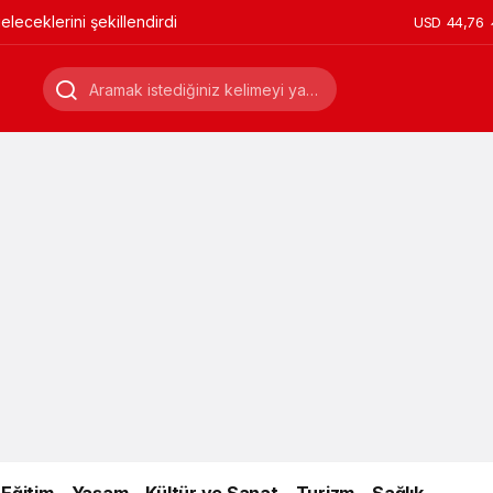
leceklerini şekillendirdi
USD
44,76
Eğitim
Yaşam
Kültür ve Sanat
Turizm
Sağlık