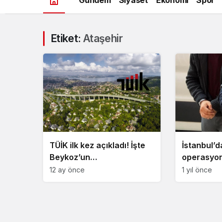
Etiket:
Ataşehir
TÜİK ilk kez açıkladı! İşte
İstanbul’d
Beykoz’un
operasyon
sosyoekonomik seviyesi
12 ay önce
1 yıl önce