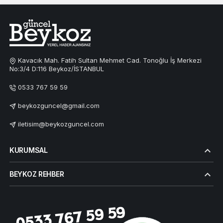
Kavacık Mah. Fatih Sultan Mehmet Cad. Tonoğlu İş Merkezi
No:3/4 D:116 Beykoz/İSTANBUL
0533 767 59 59
beykozguncel@gmail.com
iletisim@beykozguncel.com
KURUMSAL
BEYKOZ REHBER