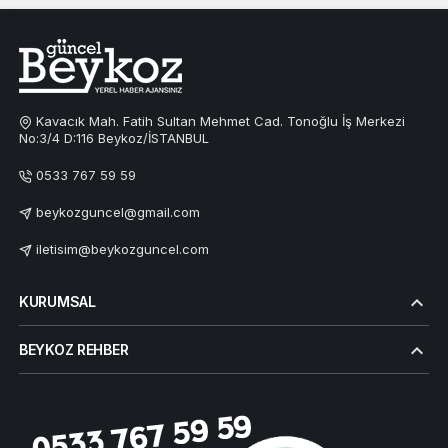
Kavacık Mah. Fatih Sultan Mehmet Cad. Tonoğlu İş Merkezi
No:3/4 D:116 Beykoz/İSTANBUL
0533 767 59 59
beykozguncel@gmail.com
iletisim@beykozguncel.com
KURUMSAL
BEYKOZ REHBER