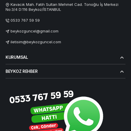
Kavacık Mah. Fatih Sultan Mehmet Cad. Tonoğlu İş Merkezi
No:3/4 D:116 Beykoz/İSTANBUL
0533 767 59 59
beykozguncel@gmail.com
iletisim@beykozguncel.com
KURUMSAL
BEYKOZ REHBER