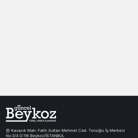
Kavacık Mah. Fatih Sultan Mehmet Cad. Tonoğlu İş Merkezi
No:3/4 D:116 Beykoz/İSTANBUL