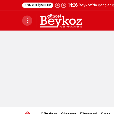
14:26
Beykoz’da gençler ge
SON GELIŞMELER
Gündem
Siyaset
Ekonomi
Spor