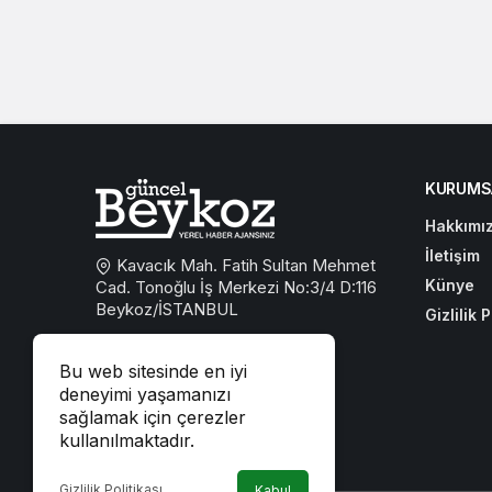
KURUMS
Hakkımı
İletişim
Kavacık Mah. Fatih Sultan Mehmet
Künye
Cad. Tonoğlu İş Merkezi No:3/4 D:116
Beykoz/İSTANBUL
Gizlilik P
0533 767 59 59
Bu web sitesinde en iyi
beykozguncel@gmail.com
deneyimi yaşamanızı
sağlamak için çerezler
iletisim@beykozguncel.com
kullanılmaktadır.
Gizlilik Politikası
Kabul