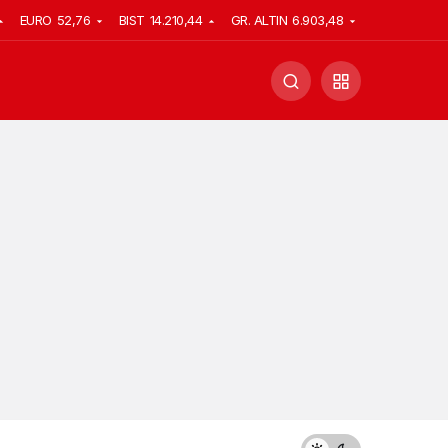
EURO
52,76
BIST
14.210,44
GR. ALTIN
6.903,48