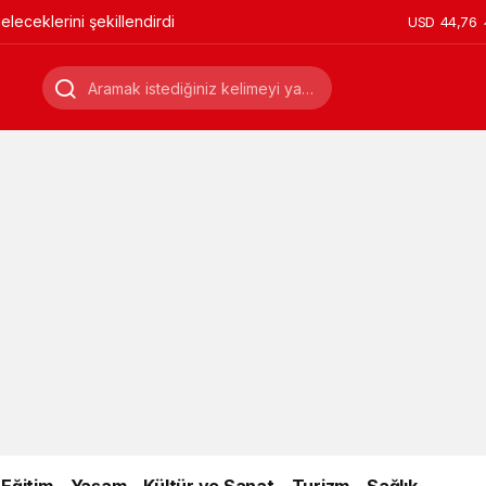
leceklerini şekillendirdi
USD
44,76
Eğitim
Yaşam
Kültür ve Sanat
Turizm
Sağlık