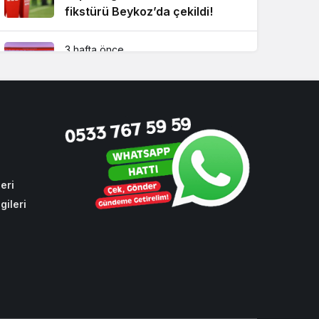
fikstürü Beykoz’da çekildi!
3 hafta önce
Beykoz Metrosuna yeni bir
durak eklendi!
4 hafta önce
Beykoz’un sevilen ismi İsmet
Acar vefat etti
eri
gileri