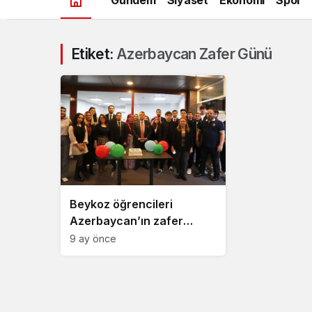
Etiket:
Azerbaycan Zafer Günü
Beykoz öğrencileri
Azerbaycan’ın zafer
gününü kutladı
9 ay önce