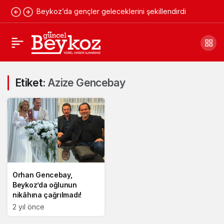
Beykoz’da gençler geleceklerini şekillendirdi
Etiket:
Azize Gencebay
Orhan Gencebay,
Beykoz’da oğlunun
nikâhına çağrılmadı!
2 yıl önce