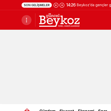
14:26
Beykoz’da gençler ge
SON GELIŞMELER
Gündem
Siyaset
Ekonomi
Spor