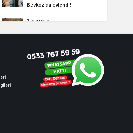
Beykoz’da evlendi!
3 gün önce
Beykoz’da gençler geleceklerini
şekillendirdi
4 hafta önce
Beykoz’da tarihi zirve!
Çavuşbaşı için kritik buluşma
eri
gileri