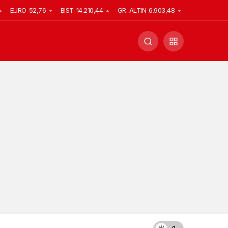
EURO
52,76
BIST
14.210,44
GR. ALTIN
6.903,48