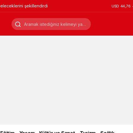
leceklerini şekillendirdi
USD
44,76
Eğitim
Yaşam
Kültür ve Sanat
Turizm
Sağlık