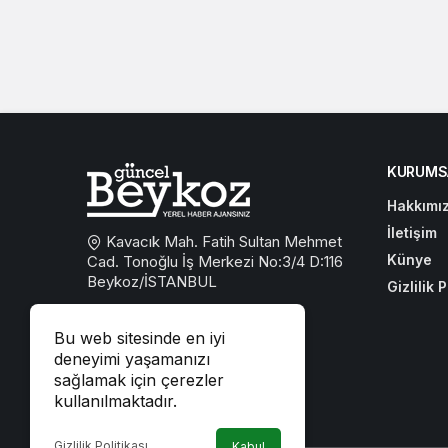
KURUMS
Hakkımı
İletişim
Kavacık Mah. Fatih Sultan Mehmet
Künye
Cad. Tonoğlu İş Merkezi No:3/4 D:116
Beykoz/İSTANBUL
Gizlilik P
0533 767 59 59
Bu web sitesinde en iyi
beykozguncel@gmail.com
deneyimi yaşamanızı
sağlamak için çerezler
iletisim@beykozguncel.com
kullanılmaktadır.
Gizlilik Politikası
Kabul