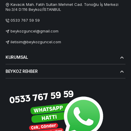
Kavacık Mah. Fatih Sultan Mehmet Cad. Tonoğlu İş Merkezi
No:3/4 D:116 Beykoz/İSTANBUL
0533 767 59 59
beykozguncel@gmail.com
iletisim@beykozguncel.com
KURUMSAL
BEYKOZ REHBER