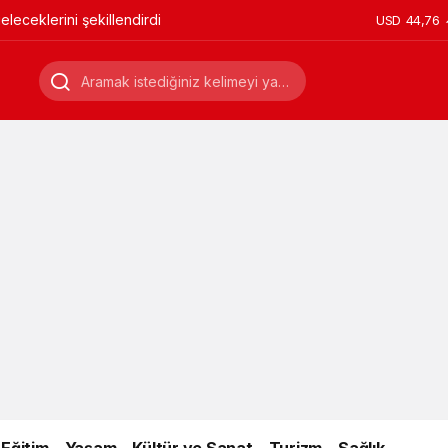
leceklerini şekillendirdi
USD
44,76
Eğitim
Yaşam
Kültür ve Sanat
Turizm
Sağlık