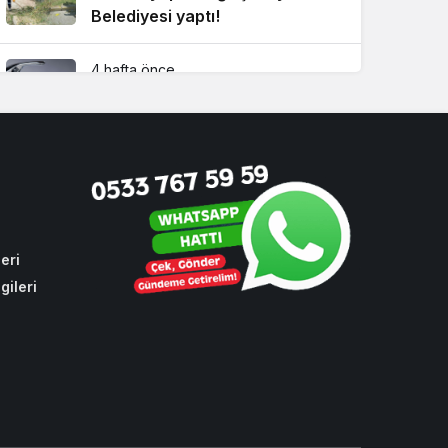
Belediyesi yaptı!
4 hafta önce
Dikkat! Beykoz’un 4 büyük
mahallesinde su kesintisi
2 hafta önce
Sezon öncesi futbolda spor
güvenliği Beykoz’da ele alındı
eri
gileri