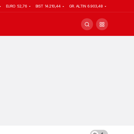
EURO
52,76
BIST
14.210,44
GR. ALTIN
6.903,48