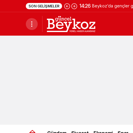
14:26
Beykoz’da gençler ge
SON GELIŞMELER
Gündem
Siyaset
Ekonomi
Spor