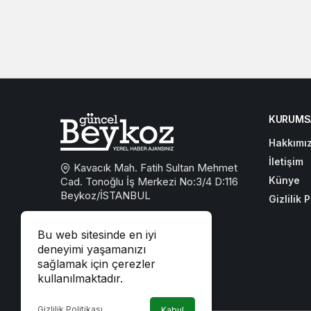
KURUMS
Hakkımı
İletişim
Kavacık Mah. Fatih Sultan Mehmet
Künye
Cad. Tonoğlu İş Merkezi No:3/4 D:116
Beykoz/İSTANBUL
Gizlilik P
0533 767 59 59
Bu web sitesinde en iyi
beykozguncel@gmail.com
deneyimi yaşamanızı
sağlamak için çerezler
iletisim@beykozguncel.com
kullanılmaktadır.
Gizlilik Politikası
Kabul