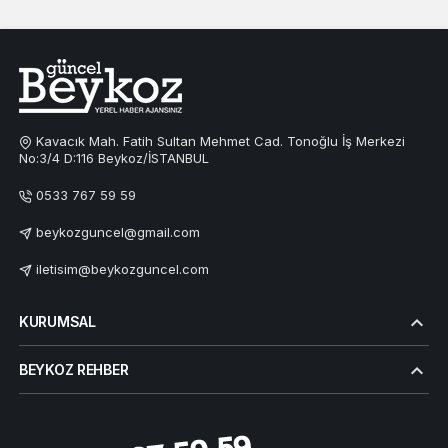
Kavacık Mah. Fatih Sultan Mehmet Cad. Tonoğlu İş Merkezi
No:3/4 D:116 Beykoz/İSTANBUL
0533 767 59 59
beykozguncel@gmail.com
iletisim@beykozguncel.com
KURUMSAL
BEYKOZ REHBER