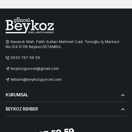
Kavacık Mah. Fatih Sultan Mehmet Cad. Tonoğlu İş Merkezi
No:3/4 D:116 Beykoz/İSTANBUL
0533 767 59 59
beykozguncel@gmail.com
iletisim@beykozguncel.com
KURUMSAL
BEYKOZ REHBER