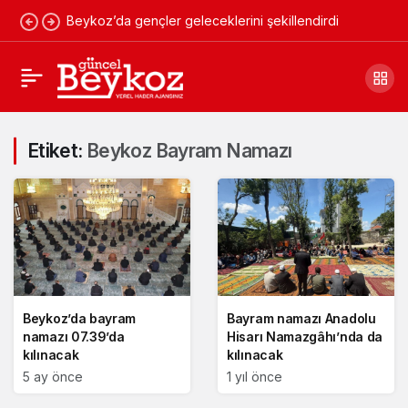
Beykoz’da gençler geleceklerini şekillendirdi
Etiket:
Beykoz Bayram Namazı
Beykoz’da bayram
Bayram namazı Anadolu
namazı 07.39’da
Hisarı Namazgâhı’nda da
kılınacak
kılınacak
5 ay önce
1 yıl önce