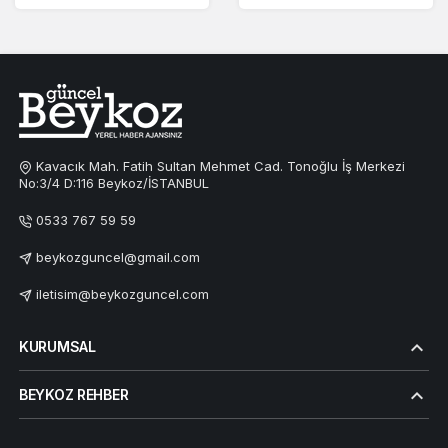
Kavacık Mah. Fatih Sultan Mehmet Cad. Tonoğlu İş Merkezi
No:3/4 D:116 Beykoz/İSTANBUL
0533 767 59 59
beykozguncel@gmail.com
iletisim@beykozguncel.com
KURUMSAL
BEYKOZ REHBER