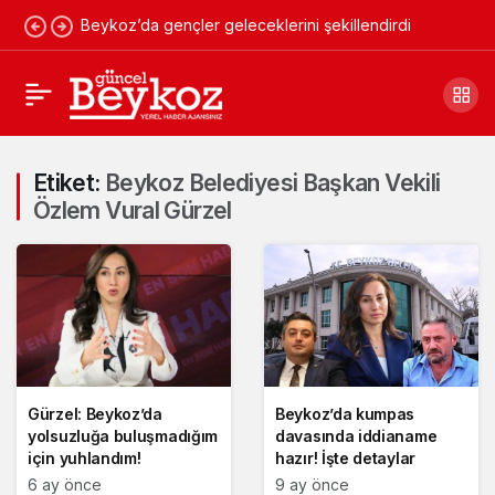
Beykoz’da gençler geleceklerini şekillendirdi
Etiket:
Beykoz Belediyesi Başkan Vekili
Özlem Vural Gürzel
Gürzel: Beykoz’da
Beykoz’da kumpas
yolsuzluğa buluşmadığım
davasında iddianame
için yuhlandım!
hazır! İşte detaylar
6 ay önce
9 ay önce