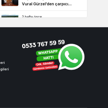
Vural Gürzel’den çarpıcı
açıklamalar!
2 hafta önce
Riva’da yılların sorununa ilk
kazma vuruldu!
4 hafta önce
Beykoz Davası’nda ara karar!
Köseler’in tutukluluk hali devam
ediyor!
eri
gileri