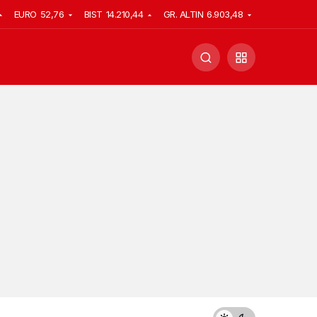
EURO
52,76
BIST
14.210,44
GR. ALTIN
6.903,48