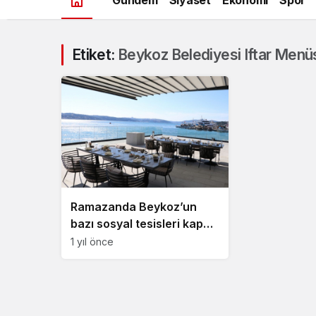
Etiket:
Beykoz Belediyesi Iftar Menü
Ramazanda Beykoz’un
bazı sosyal tesisleri kapalı
olacak
1 yıl önce