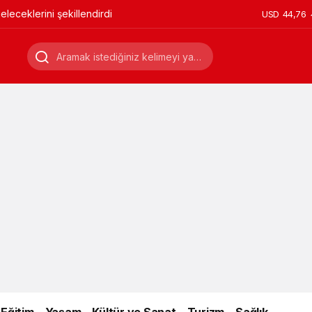
leceklerini şekillendirdi
USD
44,76
Eğitim
Yaşam
Kültür ve Sanat
Turizm
Sağlık