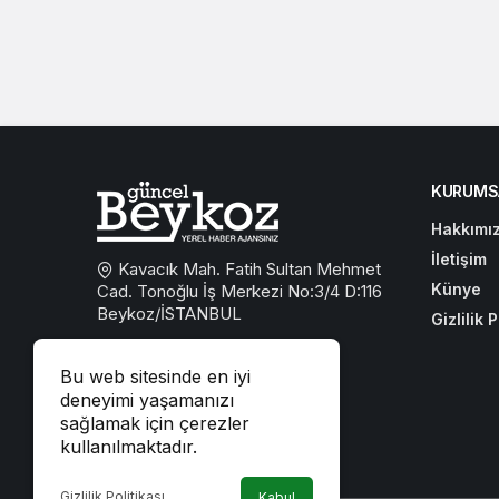
KURUMS
Hakkımı
İletişim
Kavacık Mah. Fatih Sultan Mehmet
Künye
Cad. Tonoğlu İş Merkezi No:3/4 D:116
Beykoz/İSTANBUL
Gizlilik P
0533 767 59 59
Bu web sitesinde en iyi
beykozguncel@gmail.com
deneyimi yaşamanızı
sağlamak için çerezler
iletisim@beykozguncel.com
kullanılmaktadır.
Gizlilik Politikası
Kabul