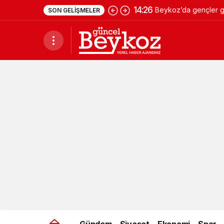
14:26
Beykoz’da gençler ge
SON GELIŞMELER
Gündem
Siyaset
Ekonomi
Spor