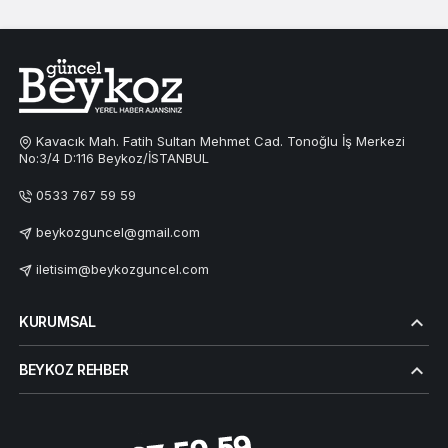
Kavacık Mah. Fatih Sultan Mehmet Cad. Tonoğlu İş Merkezi
No:3/4 D:116 Beykoz/İSTANBUL
0533 767 59 59
beykozguncel@gmail.com
iletisim@beykozguncel.com
KURUMSAL
BEYKOZ REHBER