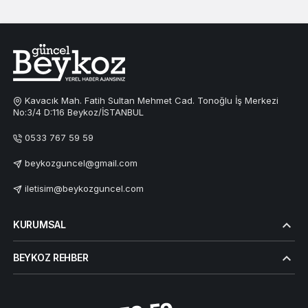
Kavacık Mah. Fatih Sultan Mehmet Cad. Tonoğlu İş Merkezi
No:3/4 D:116 Beykoz/İSTANBUL
0533 767 59 59
beykozguncel@gmail.com
iletisim@beykozguncel.com
KURUMSAL
BEYKOZ REHBER