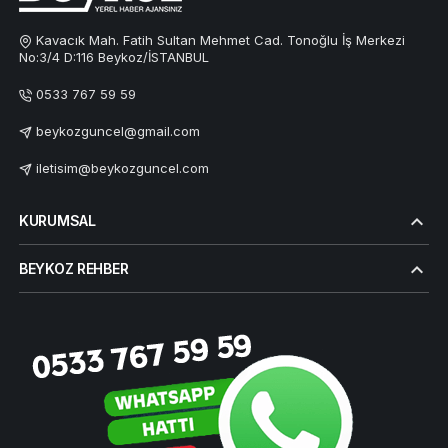
Kavacık Mah. Fatih Sultan Mehmet Cad. Tonoğlu İş Merkezi
No:3/4 D:116 Beykoz/İSTANBUL
0533 767 59 59
beykozguncel@gmail.com
iletisim@beykozguncel.com
KURUMSAL
BEYKOZ REHBER