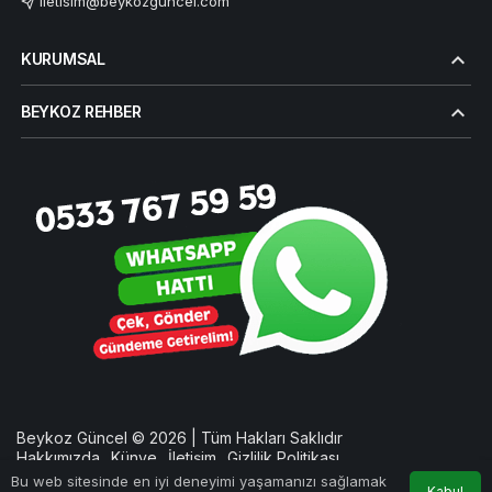
iletisim@beykozguncel.com
KURUMSAL
BEYKOZ REHBER
Beykoz Güncel © 2026 | Tüm Hakları Saklıdır
Hakkımızda
Künye
İletişim
Gizlilik Politikası
Bu web sitesinde en iyi deneyimi yaşamanızı sağlamak
Kabul