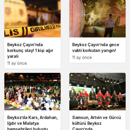
Beykoz Çayırı’nda
Beykoz Çayırı’nda gece
korkunç olay! 1 kişi ağır
vakti korkutan yangın!
yaralı
11 ay önce
11 ay önce
Beykoz’da Kars, Ardahan,
Samsun, Artvin ve Gürcü
Iğdır ve Malatya
kültürü Beykoz
hemşehrileri buluştu
Çayırı’nda