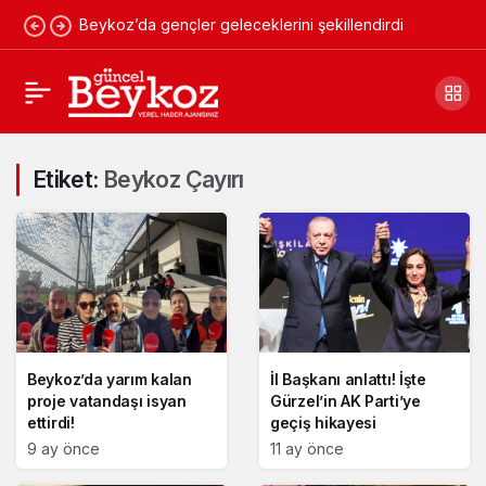
Beykoz’da gençler geleceklerini şekillendirdi
Etiket:
Beykoz Çayırı
Beykoz’da yarım kalan
İl Başkanı anlattı! İşte
proje vatandaşı isyan
Gürzel’in AK Parti’ye
ettirdi!
geçiş hikayesi
9 ay önce
11 ay önce