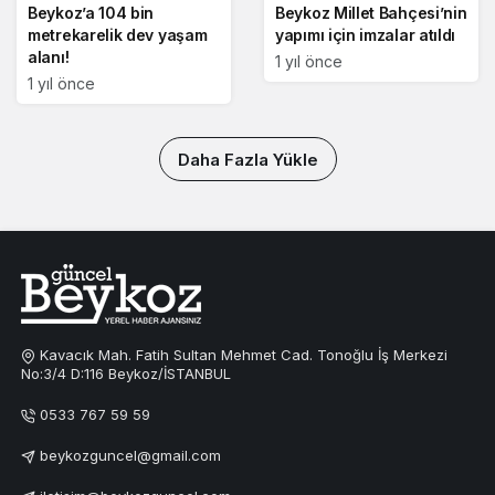
Beykoz’a 104 bin
Beykoz Millet Bahçesi’nin
metrekarelik dev yaşam
yapımı için imzalar atıldı
alanı!
1 yıl önce
1 yıl önce
Daha Fazla Yükle
Kavacık Mah. Fatih Sultan Mehmet Cad. Tonoğlu İş Merkezi
No:3/4 D:116 Beykoz/İSTANBUL
0533 767 59 59
beykozguncel@gmail.com