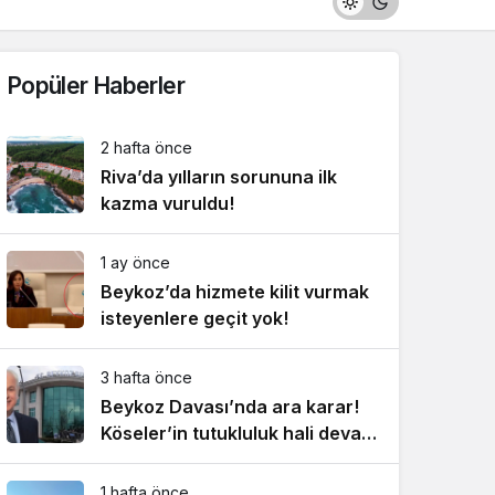
Popüler Haberler
2 hafta önce
Riva’da yılların sorununa ilk
kazma vuruldu!
1 ay önce
Beykoz’da hizmete kilit vurmak
isteyenlere geçit yok!
3 hafta önce
Beykoz Davası’nda ara karar!
Köseler’in tutukluluk hali devam
ediyor!
1 hafta önce