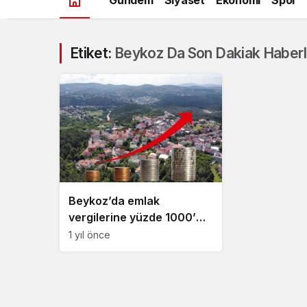
Etiket:
Beykoz Da Son Dakiak Haberl
Beykoz’da emlak
vergilerine yüzde 1000’e
varan artış!
1 yıl önce