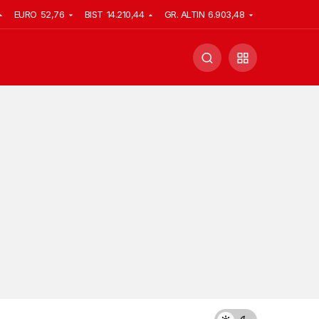
EURO
52,76
BIST
14.210,44
GR. ALTIN
6.903,48