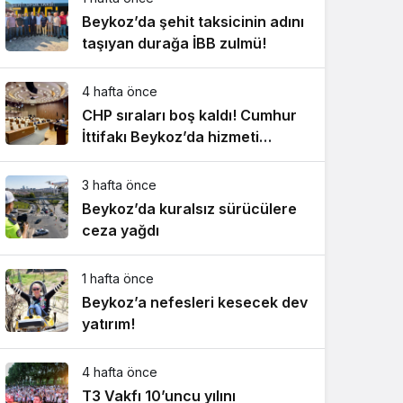
Beykoz’da şehit taksicinin adını
taşıyan durağa İBB zulmü!
4 hafta önce
CHP sıraları boş kaldı! Cumhur
İttifakı Beykoz’da hizmeti
aksattırmadı
3 hafta önce
Beykoz’da kuralsız sürücülere
ceza yağdı
1 hafta önce
Beykoz’a nefesleri kesecek dev
yatırım!
4 hafta önce
T3 Vakfı 10’uncu yılını