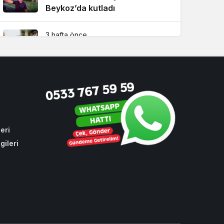
Beykoz’da kutladı
3 hafta önce
Ünlü oyuncu Damla Sönmez
Beykoz’da evlendi!
11 saat önce
Beykoz’da gençler geleceklerini
şekillendirdi
eri
gileri