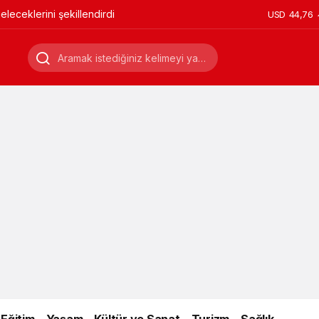
leceklerini şekillendirdi
USD
44,76
Eğitim
Yaşam
Kültür ve Sanat
Turizm
Sağlık