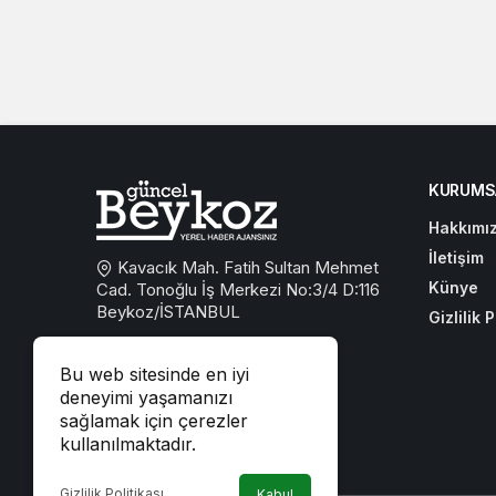
KURUMS
Hakkımı
İletişim
Kavacık Mah. Fatih Sultan Mehmet
Künye
Cad. Tonoğlu İş Merkezi No:3/4 D:116
Beykoz/İSTANBUL
Gizlilik P
0533 767 59 59
Bu web sitesinde en iyi
beykozguncel@gmail.com
deneyimi yaşamanızı
sağlamak için çerezler
iletisim@beykozguncel.com
kullanılmaktadır.
Gizlilik Politikası
Kabul