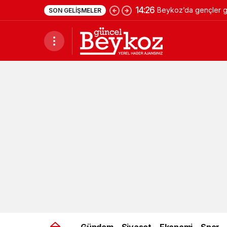
14:26
Beykoz’da gençler ge
SON GELIŞMELER
Gündem
Siyaset
Ekonomi
Spor