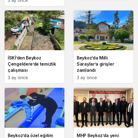
3 ay önce
İSKİ’den Beykoz
Beykoz’da Milli
Çengeldere’de temizlik
Saraylar’a girişler
çalışması
zamlandı
3 ay önce
3 ay önce
Beykoz’da özel eğitim
MHP Beykoz’da yeni