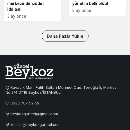
merkezinde şiddet
yönetim belli oldu!
iddiası!
3 ay önce
3 ay önce
Daha Fazla Yükle
Kavacık Mah. Fatih Sultan Mehmet Cad. Tonoğlu İş Merkezi
No:3/4 D:116 Beykoz/İSTANBUL
0533 767 59 59
beykozguncel@gmail.com
iletisim@beykozguncel.com