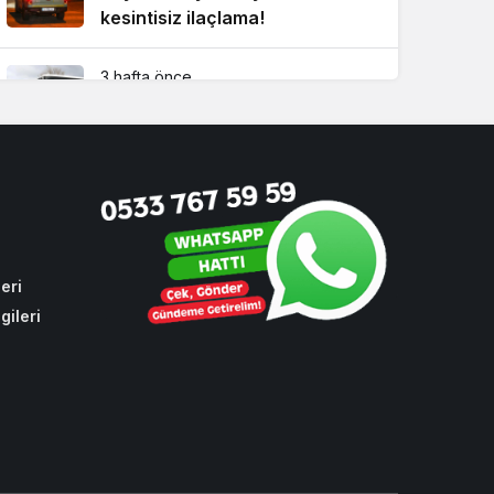
kesintisiz ilaçlama!
3 hafta önce
CHP oylarıyla toplu ulaşıma
yüzde 10 zam
4 hafta önce
Beykoz’da bulduğu altın dolu
keseyi sahibine teslim etti!
eri
gileri