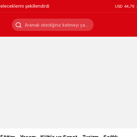
leceklerini şekillendirdi
USD
44,76
Eğitim
Yaşam
Kültür ve Sanat
Turizm
Sağlık