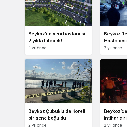
Beykoz’un yeni hastanesi
Beykoz T
2 yılda bitecek!
Hastanesi
paniği!
2 yıl önce
2 yıl önce
Beykoz Çubuklu’da Koreli
Beykoz’da
bir genç boğuldu
intihar gir
2 yıl önce
2 yıl önce