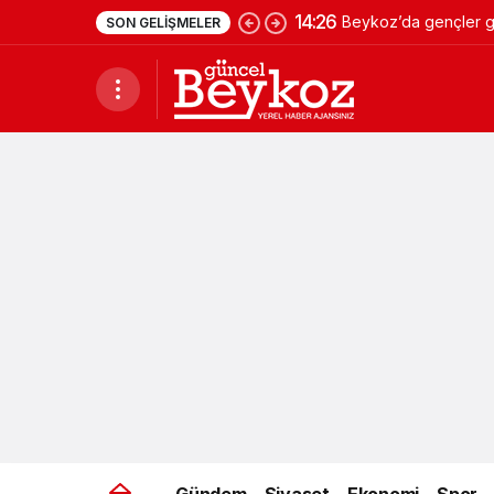
14:26
Beykoz’da gençler ge
SON GELIŞMELER
Gündem
Siyaset
Ekonomi
Spor