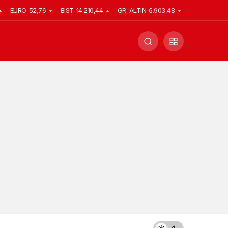
EURO
52,76
BIST
14.210,44
GR. ALTIN
6.903,48