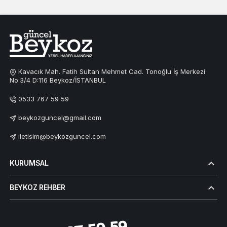
Kavacık Mah. Fatih Sultan Mehmet Cad. Tonoğlu İş Merkezi
No:3/4 D:116 Beykoz/İSTANBUL
0533 767 59 59
beykozguncel@gmail.com
iletisim@beykozguncel.com
KURUMSAL
BEYKOZ REHBER