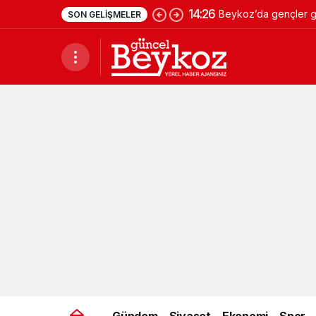
14:26
Beykoz’da gençler ge
SON GELIŞMELER
Gündem
Siyaset
Ekonomi
Spor