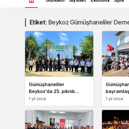
Etiket:
Beykoz Gümüşhaneliler Dern
Gümüşhaneliler
Gümüşhane
Beykoz’da 25. piknik
bayramlaş
şöleninde buluştu
sürdürdü
1 yıl önce
1 yıl önce