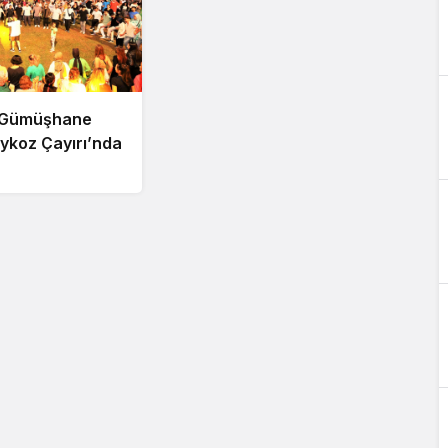
– Gümüşhane
ykoz Çayırı’nda