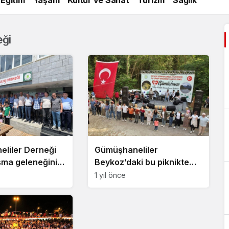
eği
liler Derneği
Gümüşhaneliler
ma geleneğini
Beykoz’daki bu piknikte
buluşuyor!
1 yıl önce