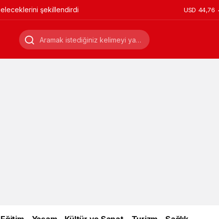
leceklerini şekillendirdi
USD
44,76
Eğitim
Yaşam
Kültür ve Sanat
Turizm
Sağlık