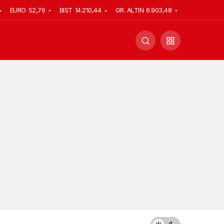
EURO
52,76
BIST
14.210,44
GR. ALTIN
6.903,48