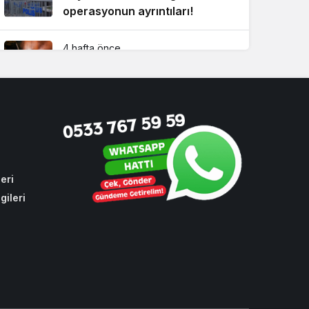
operasyonun ayrıntıları!
4 hafta önce
Beykoz’da yaz boyunca
kesintisiz ilaçlama!
3 hafta önce
CHP oylarıyla toplu ulaşıma
yüzde 10 zam
eri
gileri