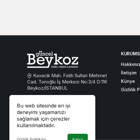
KURUMS
Hakkımı
İletişim
Kavacık Mah. Fatih Sultan Mehmet
Künye
Cad. Tonoğlu İş Merkezi No:3/4 D:116
Beykoz/İSTANBUL
Gizlilik P
0533 767 59 59
Bu web sitesinde en iyi
beykozguncel@gmail.com
deneyimi yaşamanızı
sağlamak için çerezler
iletisim@beykozguncel.com
kullanılmaktadır.
Gizlilik Politikası
Kabul