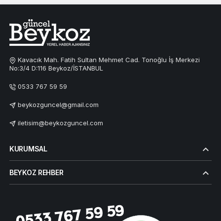
Kavacık Mah. Fatih Sultan Mehmet Cad. Tonoğlu İş Merkezi
No:3/4 D:116 Beykoz/İSTANBUL
0533 767 59 59
beykozguncel@gmail.com
iletisim@beykozguncel.com
KURUMSAL
BEYKOZ REHBER