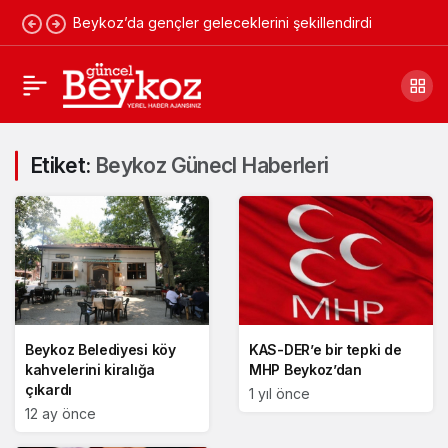
Beykoz’da gençler geleceklerini şekillendirdi
Etiket:
Beykoz Günecl Haberleri
Beykoz Belediyesi köy
KAS-DER’e bir tepki de
kahvelerini kiralığa
MHP Beykoz’dan
çıkardı
1 yıl önce
12 ay önce