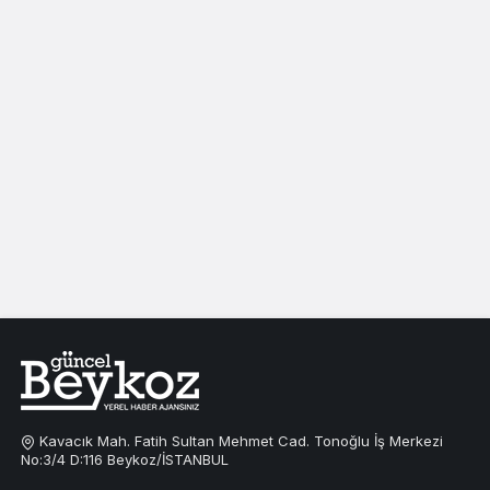
Kavacık Mah. Fatih Sultan Mehmet Cad. Tonoğlu İş Merkezi
No:3/4 D:116 Beykoz/İSTANBUL