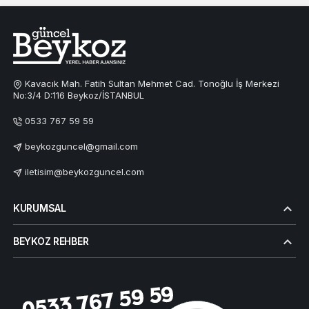
Kavacık Mah. Fatih Sultan Mehmet Cad. Tonoğlu İş Merkezi
No:3/4 D:116 Beykoz/İSTANBUL
0533 767 59 59
beykozguncel@gmail.com
iletisim@beykozguncel.com
KURUMSAL
BEYKOZ REHBER