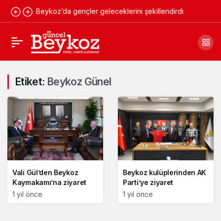
Beykoz’da gençler geleceklerini şekillendirdi
Etiket:
Beykoz Günel
Vali Gül’den Beykoz
Beykoz kulüplerinden AK
Kaymakamı’na ziyaret
Parti’ye ziyaret
1 yıl önce
1 yıl önce