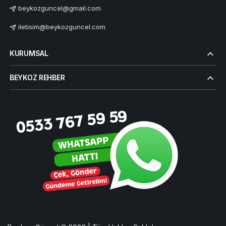
beykozguncel@gmail.com
iletisim@beykozguncel.com
KURUMSAL
BEYKOZ REHBER