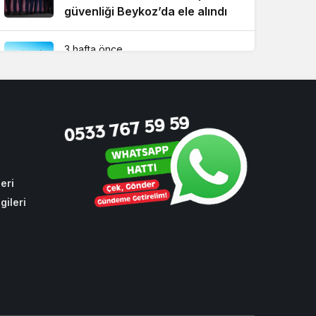
güvenliği Beykoz’da ele alındı
3 hafta önce
İstanbul’da su sporlarının kalbi
Beykoz’da attı
2 hafta önce
Beykoz TEM’de feci kaza! 1 ölü,
2 yaralı
eri
gileri