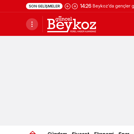
14:26
Beykoz’da gençler ge
SON GELIŞMELER
Gündem
Siyaset
Ekonomi
Spor