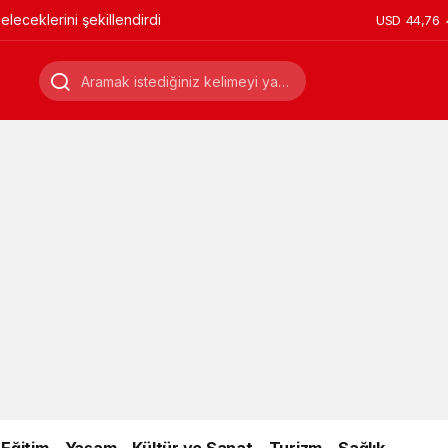
leceklerini şekillendirdi
USD
44,76
Eğitim
Yaşam
Kültür ve Sanat
Turizm
Sağlık