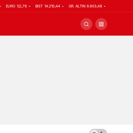
EURO
52,76
BIST
14.210,44
GR. ALTIN
6.903,48