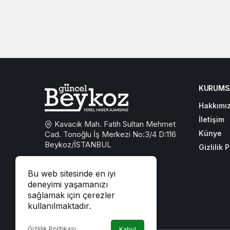
KURUMS
Hakkımı
İletişim
Kavacık Mah. Fatih Sultan Mehmet
Künye
Cad. Tonoğlu İş Merkezi No:3/4 D:116
Beykoz/İSTANBUL
Gizlilik P
0533 767 59 59
Bu web sitesinde en iyi
beykozguncel@gmail.com
deneyimi yaşamanızı
sağlamak için çerezler
iletisim@beykozguncel.com
kullanılmaktadır.
Gizlilik Politikası
Kabul