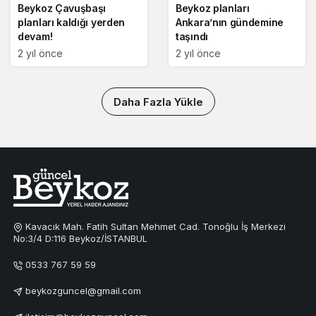
Beykoz Çavuşbaşı
Beykoz planları
planları kaldığı yerden
Ankara’nın gündemine
devam!
taşındı
2 yıl önce
2 yıl önce
Daha Fazla Yükle
Kavacık Mah. Fatih Sultan Mehmet Cad. Tonoğlu İş Merkezi
No:3/4 D:116 Beykoz/İSTANBUL
0533 767 59 59
beykozguncel@gmail.com