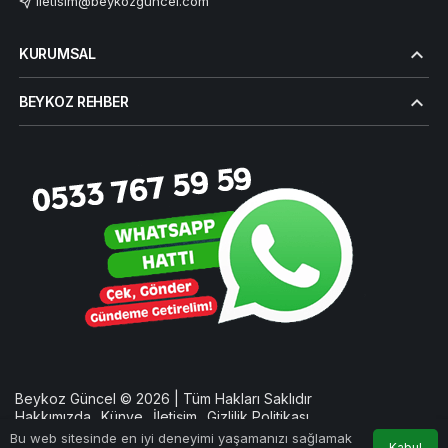
iletisim@beykozguncel.com
KURUMSAL
BEYKOZ REHBER
Beykoz Güncel © 2026 | Tüm Hakları Saklıdır
Hakkımızda
Künye
İletişim
Gizlilik Politikası
Bu web sitesinde en iyi deneyimi yaşamanızı sağlamak
Kabul