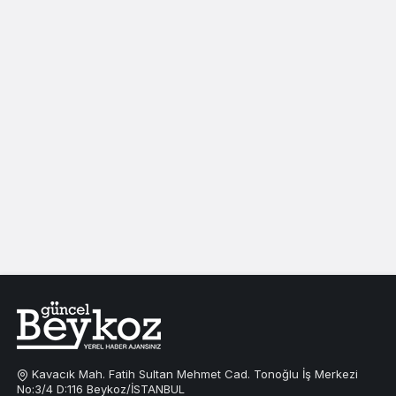
Kavacık Mah. Fatih Sultan Mehmet Cad. Tonoğlu İş Merkezi
No:3/4 D:116 Beykoz/İSTANBUL