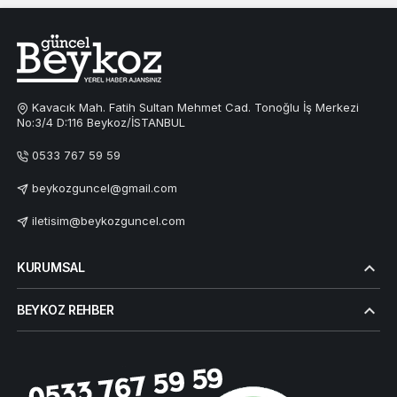
Kavacık Mah. Fatih Sultan Mehmet Cad. Tonoğlu İş Merkezi
No:3/4 D:116 Beykoz/İSTANBUL
0533 767 59 59
beykozguncel@gmail.com
iletisim@beykozguncel.com
KURUMSAL
BEYKOZ REHBER