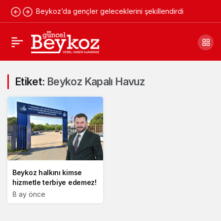
Beykoz’da gençler geleceklerini şekillendirdi
Etiket:
Beykoz Kapalı Havuz
Beykoz halkını kimse
hizmetle terbiye edemez!
8 ay önce