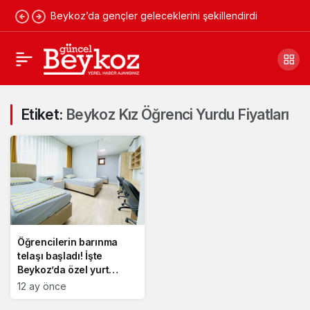
Beykoz’da gençler geleceklerini şekillendirdi
Etiket:
Beykoz Kız Öğrenci Yurdu Fiyatları
Öğrencilerin barınma
telaşı başladı! İşte
Beykoz’da özel yurt
fiyatları
12 ay önce