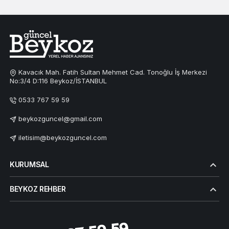
Kavacık Mah. Fatih Sultan Mehmet Cad. Tonoğlu İş Merkezi
No:3/4 D:116 Beykoz/İSTANBUL
0533 767 59 59
beykozguncel@gmail.com
iletisim@beykozguncel.com
KURUMSAL
BEYKOZ REHBER