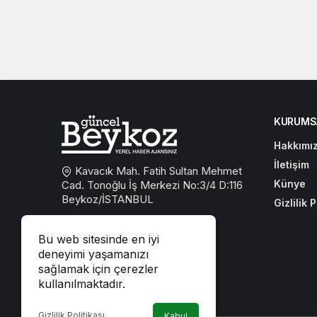
KURUMS
Hakkımı
İletişim
Kavacık Mah. Fatih Sultan Mehmet
Künye
Cad. Tonoğlu İş Merkezi No:3/4 D:116
Beykoz/İSTANBUL
Gizlilik P
0533 767 59 59
Bu web sitesinde en iyi
beykozguncel@gmail.com
deneyimi yaşamanızı
sağlamak için çerezler
iletisim@beykozguncel.com
kullanılmaktadır.
Gizlilik Politikası
Kabul