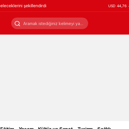
leceklerini şekillendirdi
USD
44,76
Eğitim
Yaşam
Kültür ve Sanat
Turizm
Sağlık