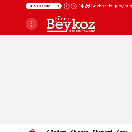
14:26
Beykoz’da gençler ge
SON GELIŞMELER
Gündem
Siyaset
Ekonomi
Spor