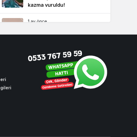
kazma vuruldu!
1 ay önce
Beykoz’da hizmete kilit vurmak
isteyenlere geçit yok!
3 hafta önce
Beykoz Davası’nda ara karar!
Köseler’in tutukluluk hali devam
ediyor!
eri
gileri