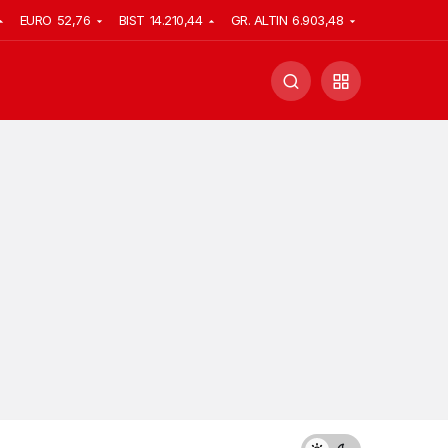
EURO
52,76
BIST
14.210,44
GR. ALTIN
6.903,48