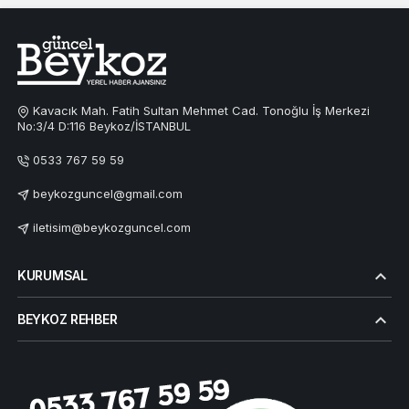
Kavacık Mah. Fatih Sultan Mehmet Cad. Tonoğlu İş Merkezi
No:3/4 D:116 Beykoz/İSTANBUL
0533 767 59 59
beykozguncel@gmail.com
iletisim@beykozguncel.com
KURUMSAL
BEYKOZ REHBER