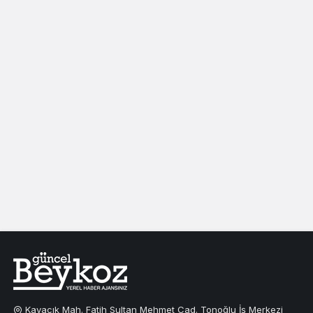
Kavacık Mah. Fatih Sultan Mehmet Cad. Tonoğlu İş Merkezi