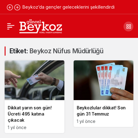
Beykoz’da gençler geleceklerini şekillendirdi
Etiket:
Beykoz Nüfus Müdürlüğü
Dikkat yarın son gün!
Beykozlular dikkat! Son
Ücreti 495 katına
gün 31 Temmuz
çıkacak
1 yıl önce
1 yıl önce