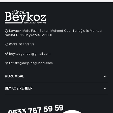
Kavacık Mah. Fatih Sultan Mehmet Cad. Tonoğlu İş Merkezi
No:3/4 D:116 Beykoz/İSTANBUL
0533 767 59 59
beykozguncel@gmail.com
iletisim@beykozguncel.com
KURUMSAL
BEYKOZ REHBER