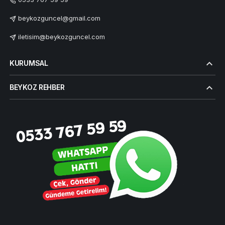
beykozguncel@gmail.com
iletisim@beykozguncel.com
KURUMSAL
BEYKOZ REHBER