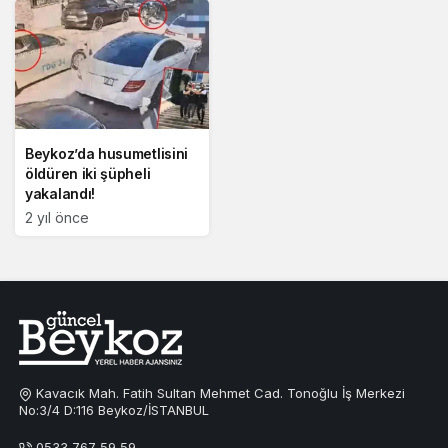
Beykoz’da husumetlisini
öldüren iki şüpheli
yakalandı!
2 yıl önce
Kavacık Mah. Fatih Sultan Mehmet Cad. Tonoğlu İş Merkezi
No:3/4 D:116 Beykoz/İSTANBUL
0533 767 59 59