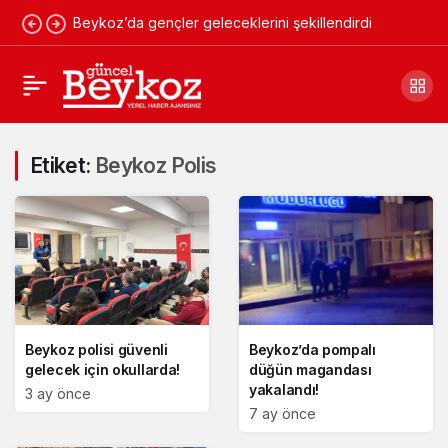
Beykoz’da gençler geleceklerini şekillendirdi
Etiket:
Beykoz Polis
Beykoz polisi güvenli
Beykoz’da pompalı
gelecek için okullarda!
düğün magandası
yakalandı!
3 ay önce
7 ay önce