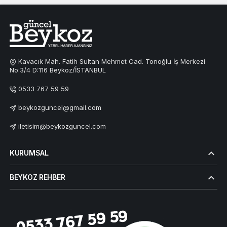
Kavacık Mah. Fatih Sultan Mehmet Cad. Tonoğlu İş Merkezi
No:3/4 D:116 Beykoz/İSTANBUL
0533 767 59 59
beykozguncel@gmail.com
iletisim@beykozguncel.com
KURUMSAL
BEYKOZ REHBER