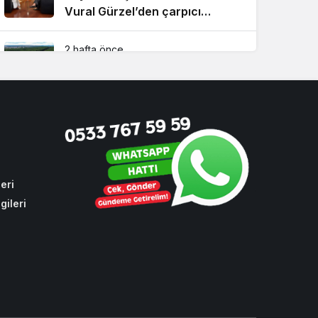
Vural Gürzel’den çarpıcı
açıklamalar!
2 hafta önce
Riva’da yılların sorununa ilk
kazma vuruldu!
1 ay önce
Beykoz’da hizmete kilit vurmak
isteyenlere geçit yok!
eri
gileri