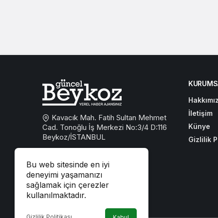
KURUMS
Hakkımı
İletişim
Kavacık Mah. Fatih Sultan Mehmet
Künye
Cad. Tonoğlu İş Merkezi No:3/4 D:116
Beykoz/İSTANBUL
Gizlilik P
0533 767 59 59
Bu web sitesinde en iyi
beykozguncel@gmail.com
deneyimi yaşamanızı
sağlamak için çerezler
iletisim@beykozguncel.com
kullanılmaktadır.
Gizlilik Politikası
Kabul