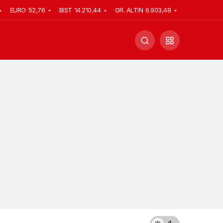
EURO
52,76
BIST
14.210,44
GR. ALTIN
6.903,48