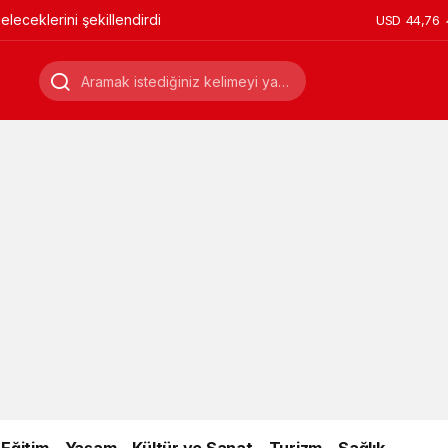
leceklerini şekillendirdi
USD
44,76
Eğitim
Yaşam
Kültür ve Sanat
Turizm
Sağlık