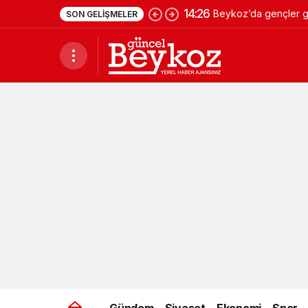
14:26
Beykoz’da gençler ge
SON GELIŞMELER
Gündem
Siyaset
Ekonomi
Spor