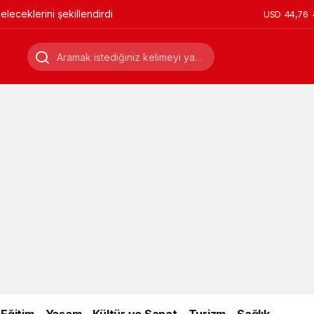
leceklerini şekillendirdi
USD
44,76
Eğitim
Yaşam
Kültür ve Sanat
Turizm
Sağlık