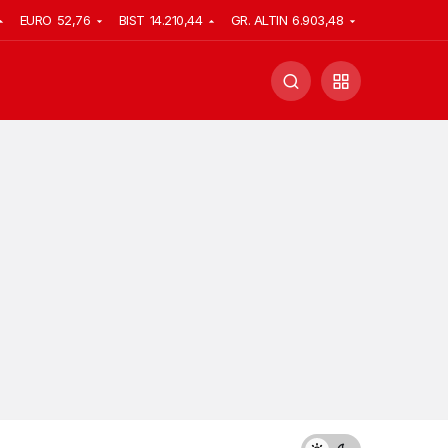
EURO
52,76
BIST
14.210,44
GR. ALTIN
6.903,48