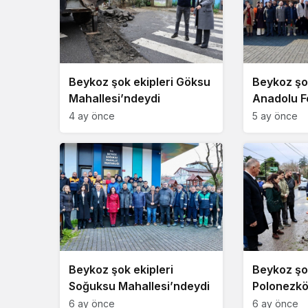
Beykoz şok ekipleri Göksu
Beykoz şok
Mahallesi’ndeydi
Anadolu F
Mahallesi
4 ay önce
5 ay önce
Beykoz şok ekipleri
Beykoz şok
Soğuksu Mahallesi’ndeydi
Polonezk
Mahallesi
6 ay önce
6 ay önce