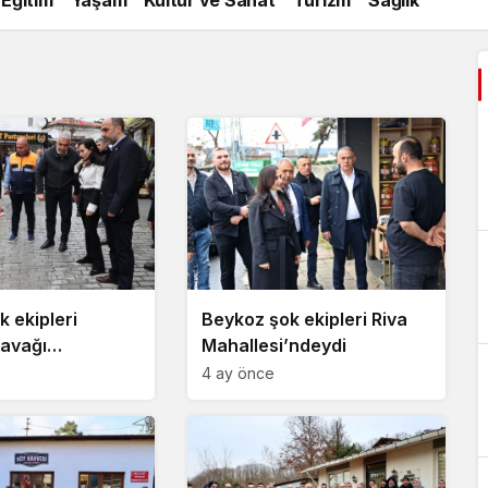
 ekipleri
Beykoz şok ekipleri Riva
avağı
Mahallesi’ndeydi
’ndeydi
4 ay önce