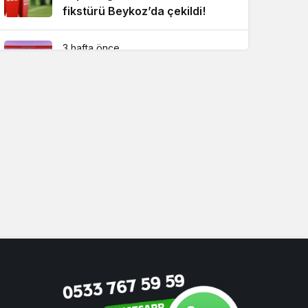
fikstürü Beykoz’da çekildi!
3 hafta önce
Beykoz Metrosuna yeni bir
durak eklendi!
4 hafta önce
Beykoz’un sevilen ismi İsmet
Acar vefat etti