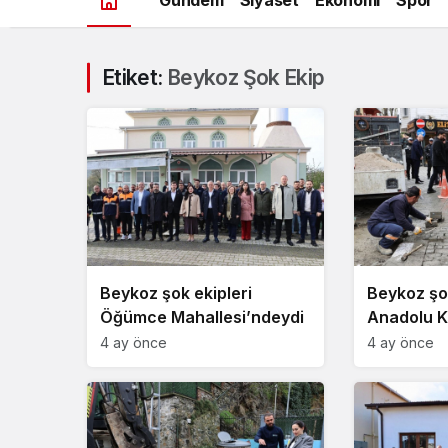
Etiket:
Beykoz Şok Ekip
Beykoz şok ekipleri
Beykoz şok
Öğümce Mahallesi’ndeydi
Anadolu K
Mahallesi
4 ay önce
4 ay önce