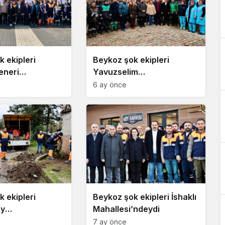
 ekipleri
Beykoz şok ekipleri
eneri
Yavuzselim
’ndeydi
Mahallesi’ndeydi
6 ay önce
 ekipleri
Beykoz şok ekipleri İshaklı
öy
Mahallesi’ndeydi
’ndeydi
7 ay önce