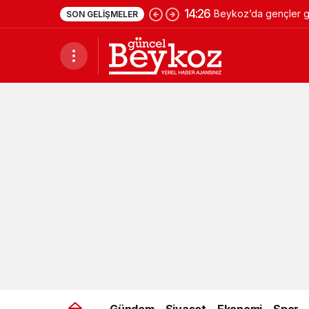
14:26
Beykoz’da gençler ge
SON GELIŞMELER
Gündem
Siyaset
Ekonomi
Spor