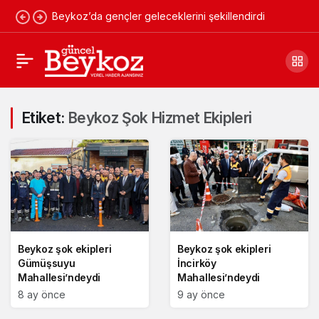
Beykoz’da gençler geleceklerini şekillendirdi
Etiket:
Beykoz Şok Hizmet Ekipleri
Beykoz şok ekipleri
Beykoz şok ekipleri
Gümüşsuyu
İncirköy
Mahallesi’ndeydi
Mahallesi’ndeydi
8 ay önce
9 ay önce