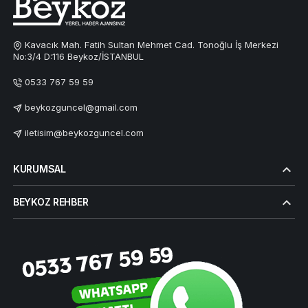
Kavacık Mah. Fatih Sultan Mehmet Cad. Tonoğlu İş Merkezi
No:3/4 D:116 Beykoz/İSTANBUL
0533 767 59 59
beykozguncel@gmail.com
iletisim@beykozguncel.com
KURUMSAL
BEYKOZ REHBER