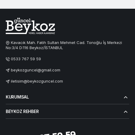
Kavacık Mah. Fatih Sultan Mehmet Cad. Tonoğlu İş Merkezi
No:3/4 D:116 Beykoz/İSTANBUL
0533 767 59 59
beykozguncel@gmail.com
iletisim@beykozguncel.com
KURUMSAL
BEYKOZ REHBER