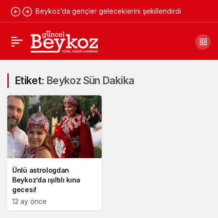
Beykoz’da gençler geleceklerini şekillendirdi
Etiket:
Beykoz Sün Dakika
Ünlü astrologdan
Beykoz’da ışıltılı kına
gecesi!
12 ay önce