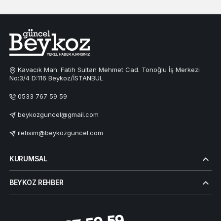
Kavacık Mah. Fatih Sultan Mehmet Cad. Tonoğlu İş Merkezi
No:3/4 D:116 Beykoz/İSTANBUL
0533 767 59 59
beykozguncel@gmail.com
iletisim@beykozguncel.com
KURUMSAL
BEYKOZ REHBER