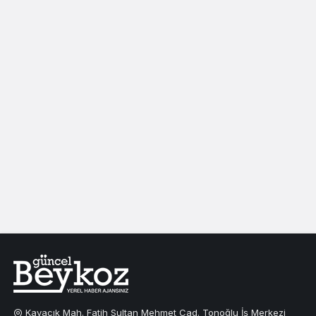
Kavacık Mah. Fatih Sultan Mehmet Cad. Tonoğlu İş Merkezi