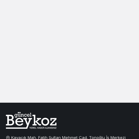
Kavacık Mah. Fatih Sultan Mehmet Cad. Tonoğlu İş Merkezi