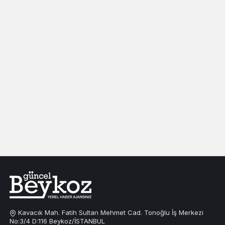
Kavacık Mah. Fatih Sultan Mehmet Cad. Tonoğlu İş Merkezi
No:3/4 D:116 Beykoz/İSTANBUL