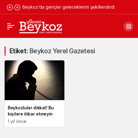
Beykoz’da gençler geleceklerini şekillendirdi
Etiket:
Beykoz Yerel Gazetesi
Beykozlular dikkat! Bu
kişilere itibar etmeyin
1 yıl önce